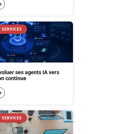
e
 SERVICES
voluer ses agents IA vers
on continue
e
 SERVICES