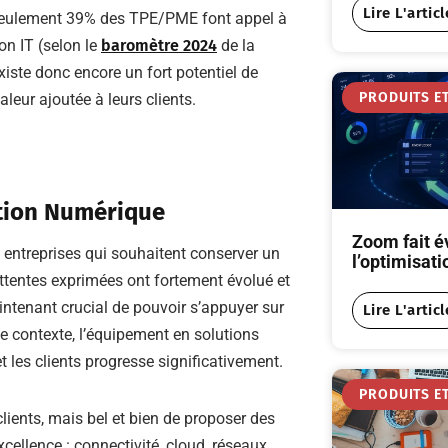
Lire L'articl
 seulement 39% des TPE/PME font appel à
on IT (selon le
baromètre 2024
de la
ste donc encore un fort potentiel de
PRODUITS ET
leur ajoutée à leurs clients.
tion Numérique
Zoom fait é
 entreprises qui souhaitent conserver un
l’optimisati
attentes exprimées ont fortement évolué et
intenant crucial de pouvoir s’appuyer sur
Lire L'articl
e contexte, l’équipement en solutions
t les clients progresse significativement.
PRODUITS ET
clients, mais bel et bien de proposer des
cellence : connectivité, cloud, réseaux,