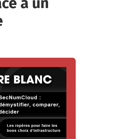
âce à un
e